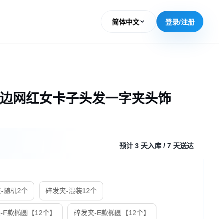
简体中文
登录/注册
边网红女卡子头发一字夹头饰
预计 3 天入库 / 7 天送达
-随机2个
碎发夹-混装12个
-F款椭圆【12个】
碎发夹-E款椭圆【12个】