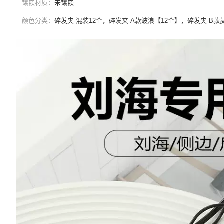
镶嵌材质
未镶嵌
颜色分类