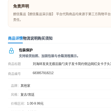
免责声明
朗信集运【朗信集运演示版】 平台代购商品均来源于第三方购物平台
责任。
商品详情
物流说明
购买须知
包装保护
支持验货拍照、加固包装与合箱流程展示。
商品标题
刘海碎发夹无痕后脑勺夹子发卡简约侧边网红女卡子头
683857918212
商品编号
品牌
其他家
风格
复古/宫廷
价格区间
1.00-9.99元