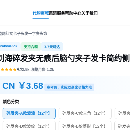
代购商城
集运服务
帮助中心
关于我们
边网红女卡子头发一字夹头饰
PandaPick
支持合箱
3-7天可达
刘海碎发夹无痕后脑勺夹子发卡简约侧
4.9
★★★★★
2.8k 收藏
月售 1.2k
CN
￥3.68
参考价，实际以商家价格为准
颜色分类
碎发夹-A款波浪【12个】
碎发夹-C款三角【12个】
碎发夹
碎发夹-D款波纹【12个】
碎发夹-B款菱形【12个】
碎发夹