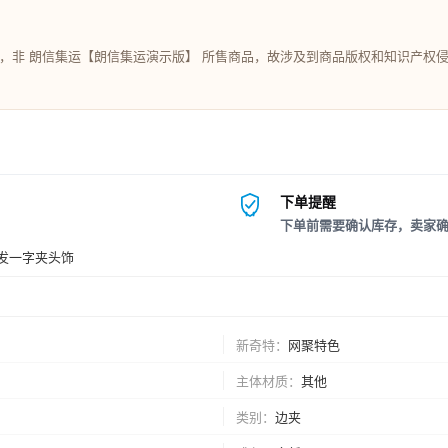
，非 朗信集运【朗信集运演示版】 所售商品，故涉及到商品版权和知识产权
下单提醒
下单前需要确认库存，卖家
发一字夹头饰
新奇特
网聚特色
主体材质
其他
类别
边夹