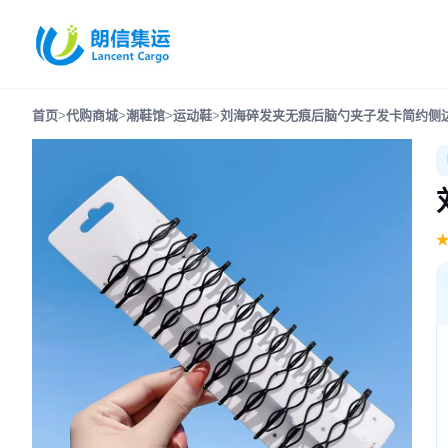
首页
>
代购商城
>
潮鞋馆
>
运动鞋
>
刘海碎发夹无痕后脑勺夹子发卡简约侧