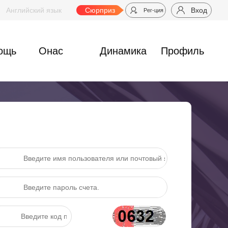
物流分公司，开通“山东威海-日本东京”周班航线
Английский язык
Сюрприз
集运宝典｜邮寄零食到
Вход
Рег-ция
ощь
Онас
Динамика
Профиль