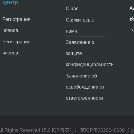
центр
А
О нас
德
Регистрация
Свяжитесь с
Т
членов
нами
Регистрация
Заявление о
членов
защите
конфиденциальности
Заявление об
освобождении от
ответственности
ghts Reserved 15.0 ICP备案号：
京ICP备2020048009号