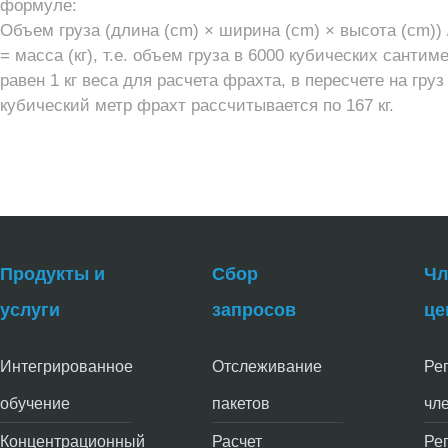
формуле:
Объем груза (длина (cm) × ширина (cm) × высота (cm)) 
= масса (кг), т.е. объем груза в 6000 кубических сантим
равен 1 кг веса для расчета фрахта, в пересчете на груз 
кубический метр фрахт рассчитывается по 167 кг.
Продукты и
Сбор
Чл
услуги
запросов
це
Интегрированное
Отслеживание
Ре
обучение
пакетов
чл
Концентрационный
Расчет
Ре