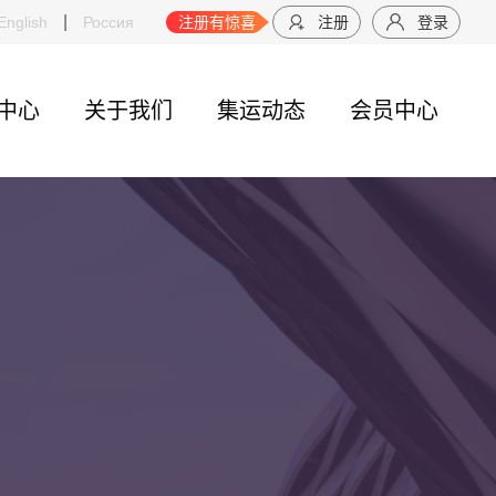
|
】中远海运物流供应链空运物流分公司，开通“山东威海-日本东京”周班航线
English
Россия
注册有惊喜
注册
登录
中心
关于我们
集运动态
会员中心