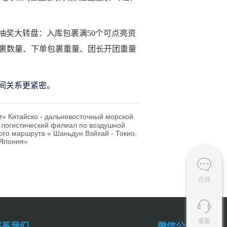
抽奖大转盘：入库包裹满
50个可点亮资
库包裹数量、下单包裹重量、团长开团重量
间关系更紧密。
» Китайско - дальневосточный морской
й логистический филиал по воздушной
ого маршрута « Шаньдун Вэйхай - Токио,
Япония»
在线
客服
联系我们
微信公众号