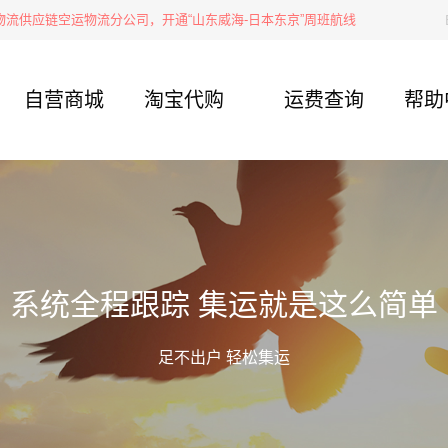
应链空运物流分公司，开通“山东威海-日本东京”周班航线
集运宝典｜邮
自营商城
淘宝代购
运费查询
帮助
系统全程跟踪 集运就是这么简单
足不出户 轻松集运