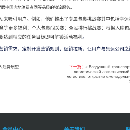
受跟中国内地消费者同等品质的物流服务。
动来吸引用户。例如，他们推出了专属包裹挑战赛其中包括幸运
o、茶叶礼盒等更多福利：个人包裹闯关赛；全民排行挑战赛：根据入
要达到相应的任务目标即可解锁活动福利
。
营销需求，定制开发营销规则，促销拉新，让用户与集运公司之
大趋势展望
下一篇：
« Воздушный транспорт
логистический логистически
логистике, открытие еженедельн
会员中心
关于我们