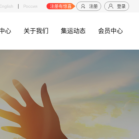
|
寄零食到国外，国际快递如何选？包裹重量怎么计算？
English
Россия
注册有惊喜
注册
手机邮寄到德国用
登录
中心
关于我们
集运动态
会员中心