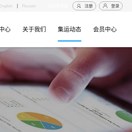
|
中远海运物流供应链空运物流分公司，开通“山东威海-日本东京”周班航线
English
Россия
注册有惊喜
注册
登录
中心
关于我们
集运动态
会员中心